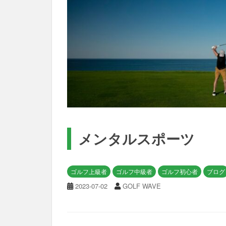
t
メンタルスポーツ
ゴルフ上級者
ゴルフ中級者
ゴルフ初心者
ブログ
2023-07-02
GOLF WAVE