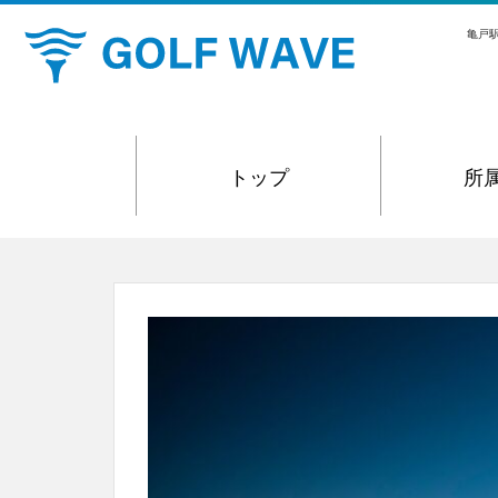
S
亀戸駅
k
i
p
t
o
トップ
所
m
a
i
n
c
o
n
t
e
n