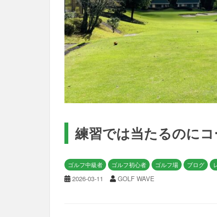
t
練習では当たるのにコ
ゴルフ中級者
ゴルフ初心者
ゴルフ場
ブログ
2026-03-11
GOLF WAVE