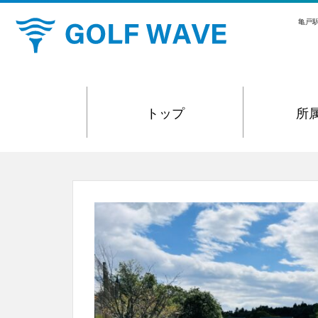
S
亀戸駅
k
i
p
t
o
トップ
所
m
a
i
n
c
o
n
t
e
n